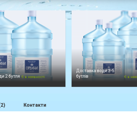
Доставка води 3-5
и 2 бутля
бутлів
Є в наявності
Є в ная
(2)
Контакти