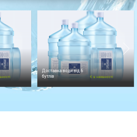
Доставка води від 6
бутлів
вності
Є в наявності