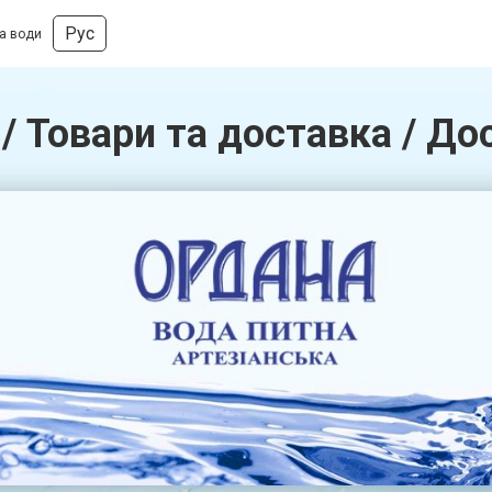
Рус
а води
/ Товари та доставка / Дос