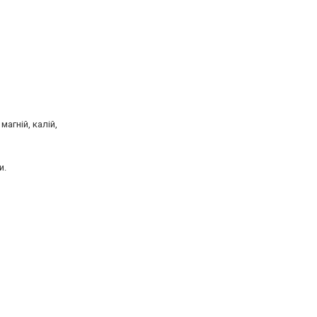
агній, калій,
и.