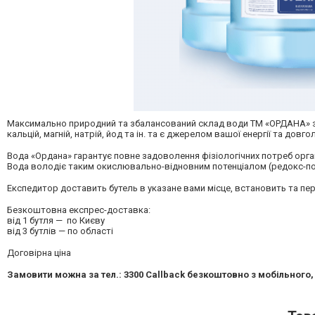
Максимально природний та збалансований склад води ТМ «ОРДАНА» зба
кальцій, магній, натрій, йод та ін. та є джерелом вашої енергії та довгол
Вода «Ордана» гарантує повне задоволення фізіологічних потреб орг
Вода володіє таким окислювально-відновним потенціалом (редокс-по
Експедитор доставить бутель в указане вами місце, встановить та пе
Безкоштовна експрес-доставка:
від 1 бутля — по Києву
від 3 бутлів — по області
Договірна ціна
Замовити можна за тел.: 3300 Callback безкоштовно з мобільного, 