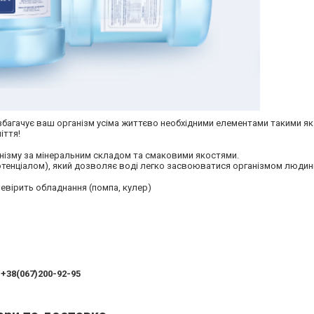
гачує ваш організм усіма життєво необхідними елементами такими як м
іття!
анізму за мінеральним складом та смаковими якостями.
тенціалом), який дозволяє воді легко засвоюватися організмом людин
ревірить обладнання (помпа, кулер)
+38(067)200-92-95