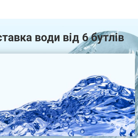
тавка води від 6 бутлів