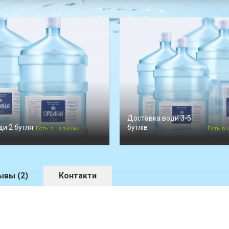
Доставка води 3-5
и 2 бутля
бутлів
Есть в наличии
Есть в
ывы (2)
Контакти